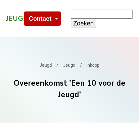
Search
JEUGD
WMO
.NL
Contact
for:
Jeugd
/
Jeugd
/
Inkoop
Overeenkomst 'Een 10 voor de
Jeugd'