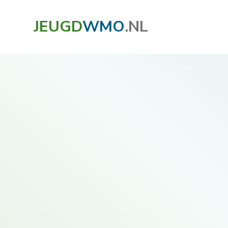
JEUGD
WMO
.NL