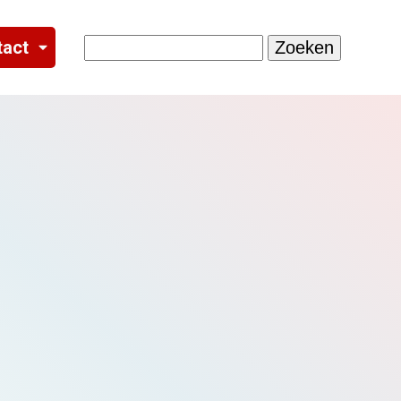
Search
tact
for: