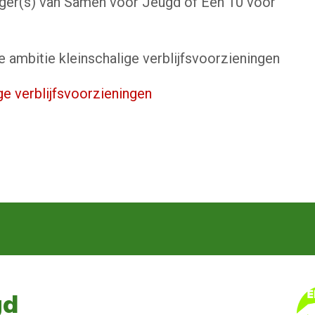
ager(s) van Samen voor Jeugd of Een 10 voor
e ambitie kleinschalige verblijfsvoorzieningen
ge verblijfsvoorzieningen
gd