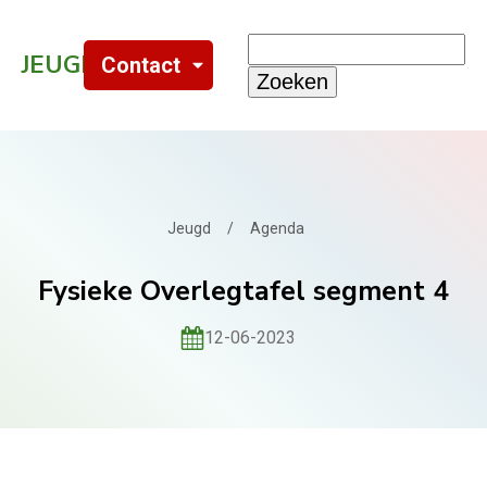
Search
JEUGD
WMO
.NL
Contact
for:
Jeugd
/
Agenda
Fysieke Overlegtafel segment 4
12-06-2023